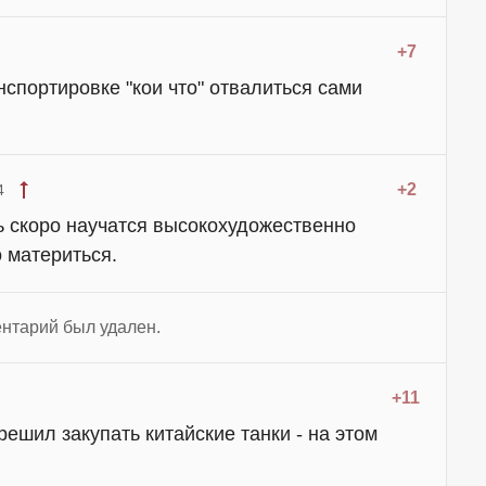
+7
нспортировке "кои что" отвалиться сами
+2
4
ь скоро научатся высокохудожественно
о материться.
нтарий был удален.
+11
ешил закупать китайские танки - на этом