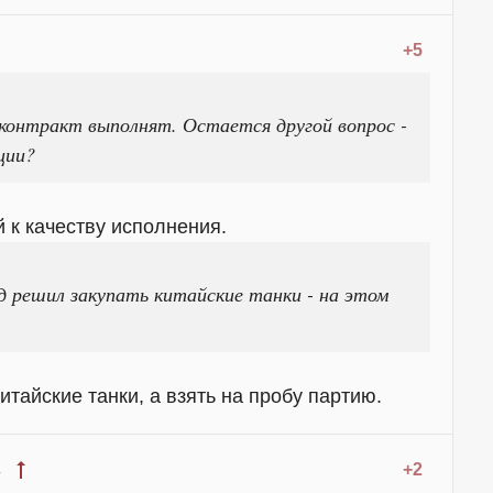
+5
 контракт выполнят. Остается другой вопрос -
ции?
й к качеству исполнения.
д решил закупать китайские танки - на этом
.
итайские танки, а взять на пробу партию.
+2
4