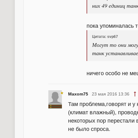
них 49 единиц танк
пока упоминалась т
Цитата: svp67
Могут то они мог
танк устанавливает
ничего особо не ме
Maxom75
23 мая 2016 13:36
Там проблема,говорят и у
(климат влажный), проводк
некоторых пор перестали 
не было спроса.