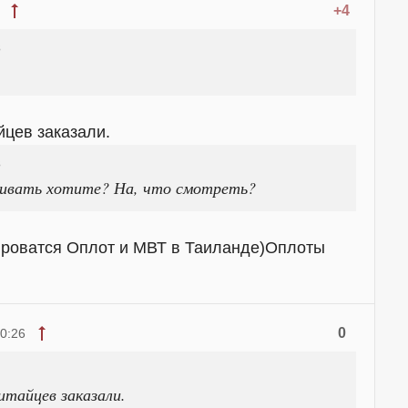
+4
3
йцев заказали.
3
внивать хотите? На, что смотреть?
тироватся Оплот и МВТ в Таиланде)Оплоты
0
0:26
итайцев заказали.