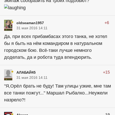
экипаж сообразить на троих подобьют?
+6
oldseaman1957
31 мая 2016 14:11
Да, при всех прибамбасах этого танка, не хотел
бы я быть на нём командиром в натуральном
городском бою. Всё-таки лучше немного
доделать, да и робота туда впендюрить.
+15
АЛАБАЙ45
31 мая 2016 14:11
"Я,Орёл брать не буду! Там улицы узкие, мне там
все танки пожгут..." Маршал Рыбалко...Неужели
назрело?!
-19
Alexez