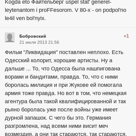
Kogda eto Файтельберг uspel stat' generel-
leytenantom i proFFesorom. V 80-x - on podpol'no
le4il ven bol'nyix.
+1
Бобровский
21 июля 2013 21:56
Фильм "Ликвидация" поставлен неплохо. Есть
Одесский колорит, хорошие артисты. Ну а
дальше ... То, что Одесса была нашпигована
ворами и бандитами, правда. То, что с ними
боролась милиция и при Жукове ей помогала
армия тоже правда. Но вот в том, что немецкая
агентура была такой квалифицированной и так
рьяно боролась уже после войны уже имеет
дурной запашок. С чего бы это. Германия
разгромлена, над всеми ними висит меч
возмездия, а они так стараются, так стараются.