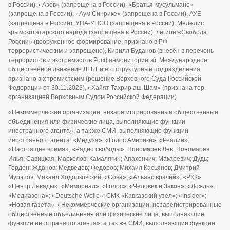
в России), «Азов» (запрещена в России), «Братья-мусульмане»
(запрещена в России), «Аум Синрике» (запрещена в России), АУЕ
(запрещена в России), УНА-УНСО (запрещена в России), Меджлис
крымскотатарского народа (запрещена в России), легион «Свобода
России» (вооруженное формирование, признано в РФ
террористическим и запрещено), Кирилл Буданов (внесён в перечень
террористов и экстремистов Росфинмониторинга), Международное
общественное движение ЛГБТ и его структурные подразделения
признано экстремистским (решение Верховного Суда Российской
Федерации от 30.11.2023), «Хайят Тахрир аш-Шам» (признана тер.
организацией Верховным Судом Российской Федерации)
«Некоммерческие организации, незарегистрированные общественные
объединения или физические лица, выполняющие функции
иностранного агента», а так же СМИ, выполняющие функции
иностранного агента: «Медуза»; «Голос Америки»; «Реалии»;
«Настоящее время»; «Радио свободы»; Пономарев Лев; Пономарев
Илья; Савицкая; Маркелов; Камалягин; Апахончич; Макаревич; Дудь;
Гордон; Жданов; Медведев; Федоров; Михаил Касьянов; Дмитрий
Муратов; Михаил Ходорковский; «Сова»; «Альянс врачей»; «РКК»
«Центр Левады»; «Мемориал»; «Голос»; «Человек и Закон»; «Дождь»;
«Медиазона»; «Deutsche Welle»; СМК «Кавказский узел»; «Insider»;
«Новая газета», «Некоммерческие организации, незарегистрированные
общественные объединения или физические лица, выполняющие
функции иностранного агента», а так же СМИ, выполняющие функции