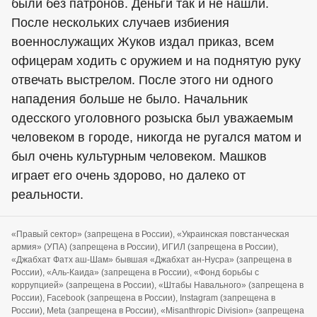
были без патронов. Деньги так и не нашли.
После нескольких случаев избиения
военнослужащих Жуков издал приказ, всем
офицерам ходить с оружием и на поднятую руку
отвечать выстрелом. После этого ни одного
нападения больше не было. Начальник
одесского уголовного розыска был уважаемым
человеком в городе, никогда не ругался матом и
был очень культурным человеком. Машков
играет его очень здорово, но далеко от
реальности.
«Правый сектор» (запрещена в России), «Украинская повстанческая
армия» (УПА) (запрещена в России), ИГИЛ (запрещена в России),
«Джабхат Фатх аш-Шам» бывшая «Джабхат ан-Нусра» (запрещена в
России), «Аль-Каида» (запрещена в России), «Фонд борьбы с
коррупцией» (запрещена в России), «Штабы Навального» (запрещена в
России), Facebook (запрещена в России), Instagram (запрещена в
России), Meta (запрещена в России), «Misanthropic Division» (запрещена