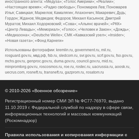
иностранного агента: «Медуза»; «Голос Америки»; «Реалии»;
«Настоящее время»; «Радио свободы»; Пономарев Лев; Пономарев
Илья; Савицкая; Маркелов; Камалягин; Апахончич; Макаревич; Дудь;
Гордон; Жданов; Медведев; Федоров; Михаил Касьянов; Дмитрий
Муратов; Михаил Ходорковский; «Сова»; «Альянс врачей»; «РКК»
«Центр Левады»; «Мемориал»; «Голос»; «Человек и Закон»; «Дождь»;
«Медиазона»; «Deutsche Welle»; СМК «Кавказский узел»; «Insider»;
«Новая газета»; «Фонд Карнеги»
Использованы фотографии: kremlin.ru, government.ru, mil.ru,
rosguard.gov.ru, мвд.рф, fsb.ru, sledcom.ru, svr.gov.ru, scrf.gov.ru, fso.gov.ru,
mchs.gov.ru, genproc.gov.ru, duma.gov.ru, council.gov.ru, mid.ru,
minpromtorg.gov.ru, roscosmos.ru, roe.ru, rostec.ru, uacrussia.ru, aoosk.ru,
uecrus.com, rosneft.ru, transneft.ru, gazprom.ru, rosatom.ru
© 2010-2026 «Военное обозрение»
Регистрационный номер СМИ ЭЛ № ФС77-76970, выдано
11.10.2019 г. Федеральной службой по надзору в сфере связи,
информационных технологий и массовых коммуникаций
(Роскомнадзор)
Правила использования и копирования информации с