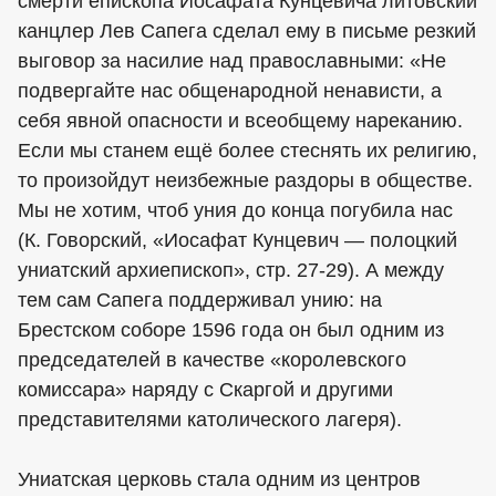
смерти епископа Иосафата Кунцевича литовский
канцлер Лев Сапега сделал ему в письме резкий
выговор за насилие над православными: «Не
подвергайте нас общенародной ненависти, а
себя явной опасности и всеобщему нареканию.
Если мы станем ещё более стеснять их религию,
то произойдут неизбежные раздоры в обществе.
Мы не хотим, чтоб уния до конца погубила нас
(К. Говорский, «Иосафат Кунцевич — полоцкий
униатский архиепископ», стр. 27-29). А между
тем сам Сапега поддерживал унию: на
Брестском соборе 1596 года он был одним из
председателей в качестве «королевского
комиссара» наряду с Скаргой и другими
представителями католического лагеря).
Униатская церковь стала одним из центров