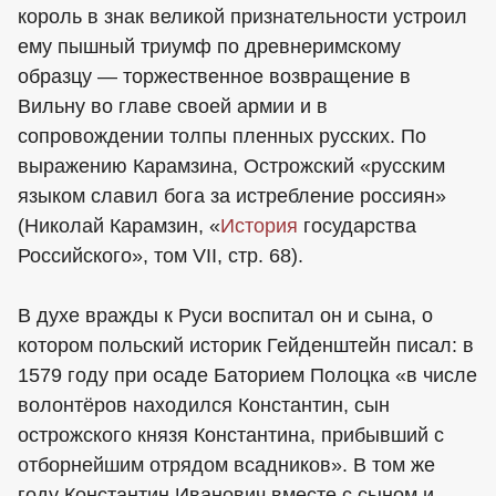
король в знак великой признательности устроил
ему пышный триумф по древнеримскому
образцу — торжественное возвращение в
Вильну во главе своей армии и в
сопровождении толпы пленных русских. По
выражению Карамзина, Острожский «русским
языком славил бога за истребление россиян»
(Николай Карамзин, «
История
государства
Российского», том VII, стр. 68).
В духе вражды к Руси воспитал он и сына, о
котором польский историк Гейденштейн писал: в
1579 году при осаде Баторием Полоцка «в числе
волонтёров находился Константин, сын
острожского князя Константина, прибывший с
отборнейшим отрядом всадников». В том же
году Константин Иванович вместе с сыном и