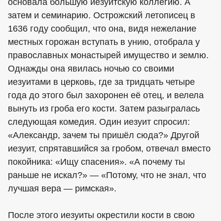
основала большую иезуитскую коллегию. А
затем и семинарию. Острожский летописец в
1636 году сообщил, что она, видя нежелание
местных горожан вступать в унию, отобрала у
православных монастырей имущество и землю.
Однажды она явилась ночью со своими
иезуитами в церковь, где за тридцать четыре
года до этого был захоронен её отец, и велела
вынуть из гроба его кости. Затем разыгралась
следующая комедия. Один иезуит спросил:
«Александр, зачем ты пришёл сюда?» Другой
иезуит, спрятавшийся за гробом, отвечал вместо
покойника: «Ищу спасения». «А почему ты
раньше не искал?» — «Потому, что не знал, что
лучшая вера — римская».
После этого иезуиты окрестили кости в свою