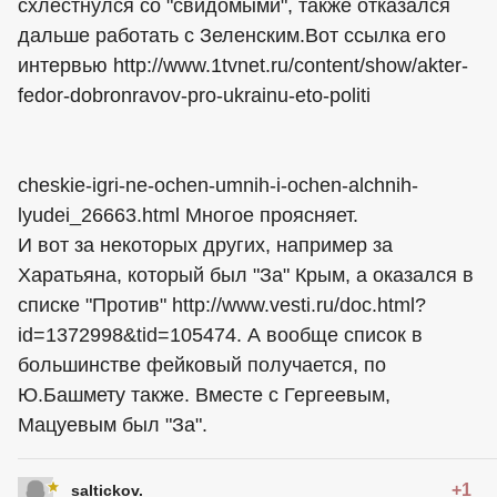
схлестнулся со "свидомыми", также отказался
дальше работать с Зеленским.Вот ссылка его
интервью http://www.1tvnet.ru/content/show/akter-
fedor-dobronravov-pro-ukrainu-eto-politi
cheskie-igri-ne-ochen-umnih-i-ochen-alchnih-
lyudei_26663.html Многое проясняет.
И вот за некоторых других, например за
Харатьяна, который был "За" Крым, а оказался в
списке "Против" http://www.vesti.ru/doc.html?
id=1372998&tid=105474. А вообще список в
большинстве фейковый получается, по
Ю.Башмету также. Вместе с Гергеевым,
Мацуевым был "За".
+1
saltickov.