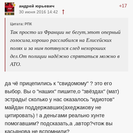
+17
андрей юрьевич
30 июня 2016 14:42
Цитата: РПК
Так просто из Франции не бегут,этот оперный
голосила,хорошо расслабился на Елисейских
полях и за ним потянулся след нехороших
дел.От полиции надёжно спрятаться можно в
АТО.
да чё прицепились к "свидомому" ? это его
выбор. Вы о "наших" пишите,о "звёздах" (мат)
эстрады! сколько у нас оказалось "
идиотов
"
майдан поддержавших(ахеджакову не
цитировать) ! а деньгами реально хунте
помогавшим? подсказать,а ,автор?чтож вы
касьянова не вспомнили?