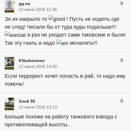
0
gg.na
12 июля 2016 12:36
Эк их накрыло то
! Пусть не ходють где
не след! Чесали бы от туда куды подальше!!!
а раз не уходют сами таковские и были!
Так эту гниль и надо
мочалить!!!
0
KVashentcev
12 июля 2016 13:00
Если террорист хочет попасть в рай, то надо ему
помочь!
0
Злой 55
12 июля 2016 13:13
Больше похоже на работу танкового взвода с
противолежащей высоты..