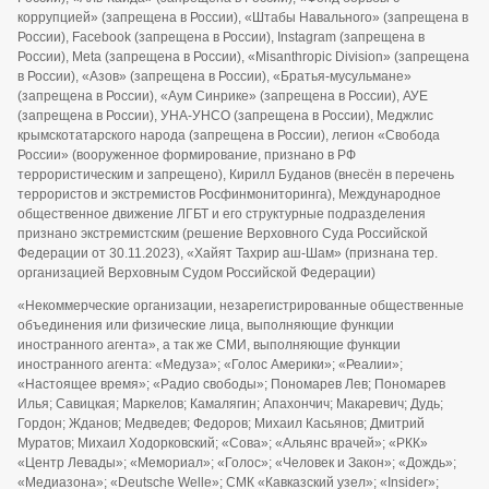
коррупцией» (запрещена в России), «Штабы Навального» (запрещена в
России), Facebook (запрещена в России), Instagram (запрещена в
России), Meta (запрещена в России), «Misanthropic Division» (запрещена
в России), «Азов» (запрещена в России), «Братья-мусульмане»
(запрещена в России), «Аум Синрике» (запрещена в России), АУЕ
(запрещена в России), УНА-УНСО (запрещена в России), Меджлис
крымскотатарского народа (запрещена в России), легион «Свобода
России» (вооруженное формирование, признано в РФ
террористическим и запрещено), Кирилл Буданов (внесён в перечень
террористов и экстремистов Росфинмониторинга), Международное
общественное движение ЛГБТ и его структурные подразделения
признано экстремистским (решение Верховного Суда Российской
Федерации от 30.11.2023), «Хайят Тахрир аш-Шам» (признана тер.
организацией Верховным Судом Российской Федерации)
«Некоммерческие организации, незарегистрированные общественные
объединения или физические лица, выполняющие функции
иностранного агента», а так же СМИ, выполняющие функции
иностранного агента: «Медуза»; «Голос Америки»; «Реалии»;
«Настоящее время»; «Радио свободы»; Пономарев Лев; Пономарев
Илья; Савицкая; Маркелов; Камалягин; Апахончич; Макаревич; Дудь;
Гордон; Жданов; Медведев; Федоров; Михаил Касьянов; Дмитрий
Муратов; Михаил Ходорковский; «Сова»; «Альянс врачей»; «РКК»
«Центр Левады»; «Мемориал»; «Голос»; «Человек и Закон»; «Дождь»;
«Медиазона»; «Deutsche Welle»; СМК «Кавказский узел»; «Insider»;