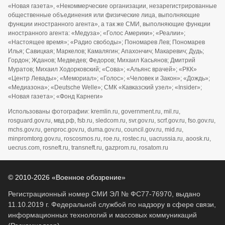
«Новая газета», «Некоммерческие организации, незарегистрированные
общественные объединения или физические лица, выполняющие
функции иностранного агента», а так же СМИ, выполняющие функции
иностранного агента: «Медуза»; «Голос Америки»; «Реалии»;
«Настоящее время»; «Радио свободы»; Пономарев Лев; Пономарев
Илья; Савицкая; Маркелов; Камалягин; Апахончич; Макаревич; Дудь;
Гордон; Жданов; Медведев; Федоров; Михаил Касьянов; Дмитрий
Муратов; Михаил Ходорковский; «Сова»; «Альянс врачей»; «РКК»
«Центр Левады»; «Мемориал»; «Голос»; «Человек и Закон»; «Дождь»;
«Медиазона»; «Deutsche Welle»; СМК «Кавказский узел»; «Insider»;
«Новая газета»; «Фонд Карнеги»
Использованы фотографии: kremlin.ru, government.ru, mil.ru,
rosguard.gov.ru, мвд.рф, fsb.ru, sledcom.ru, svr.gov.ru, scrf.gov.ru, fso.gov.ru,
mchs.gov.ru, genproc.gov.ru, duma.gov.ru, council.gov.ru, mid.ru,
minpromtorg.gov.ru, roscosmos.ru, roe.ru, rostec.ru, uacrussia.ru, aoosk.ru,
uecrus.com, rosneft.ru, transneft.ru, gazprom.ru, rosatom.ru
© 2010-2026 «Военное обозрение»
Регистрационный номер СМИ ЭЛ № ФС77-76970, выдано
11.10.2019 г. Федеральной службой по надзору в сфере связи,
информационных технологий и массовых коммуникаций