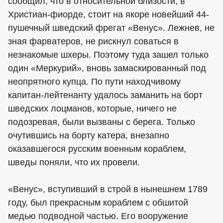
сообщил, что в относительной близости, в
Христиан-фиорде, стоит на якоре новейший 44-
пушечный шведский фрегат «Венус». Лежнев, не
зная фарватеров, не рискнул соваться в
незнакомые шхеры. Поэтому туда зашел только
один «Меркурий», вновь замаскированный под
неопрятного купца. По пути находчивому
капитан-лейтенанту удалось заманить на борт
шведских лоцманов, которые, ничего не
подозревая, были вызваны с берега. Только
очутившись на борту катера, внезапно
оказавшегося русским военным кораблем,
шведы поняли, что их провели.
«Венус», вступивший в строй в нынешнем 1789
году, был прекрасным кораблем с обшитой
медью подводной частью. Его вооружение