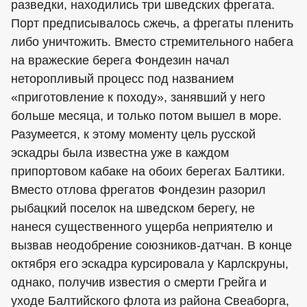
разведки, находились три шведских фрегата.
Порт предписывалось сжечь, а фрегаты пленить
либо уничтожить. Вместо стремительного набега
на вражеские берега Фондезин начал
неторопливый процесс под названием
«приготовление к походу», занявший у него
больше месяца, и только потом вышел в море.
Разумеется, к этому моменту цель русской
эскадры была известна уже в каждом
припортовом кабаке на обоих берегах Балтики.
Вместо отлова фрегатов Фондезин разорил
рыбацкий поселок на шведском берегу, не
нанеся существенного ущерба неприятелю и
вызвав неодобрение союзников-датчан. В конце
октября его эскадра курсировала у Карлскруны,
однако, получив известия о смерти Грейга и
уходе Балтийского флота из района Свеаборга,