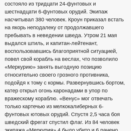
состояло из тридцати 24-фунтовых и
шестнадцати 6-фунтовых орудий. Экипаж
насчитывал 380 человек. Кроун приказал встать
на якорь неподалеку от продолжавшего
пребывать в неведении шведа. Утром 21 мая
выдался штиль, и капитан-лейтенант,
воспользовавшись благоприятной ситуацией,
повел свой корабль на веслах, что позволило
«Меркурию» занять выгодную позицию
относительно своего грозного противника,
подойдя к тому с кормы. Развернувшись бортом,
катер открыл огонь каронадами в упор по
вражескому кораблю. «Венус» мог отвечать
только картечью из мелкокалиберных 6-
фунтовых ютовых орудий. Спустя 2,5 часа боя
шведский фрегат спустил флаг. Из 84 человек
экипажа «Меркурия» 4 было убито и 6 ранено.