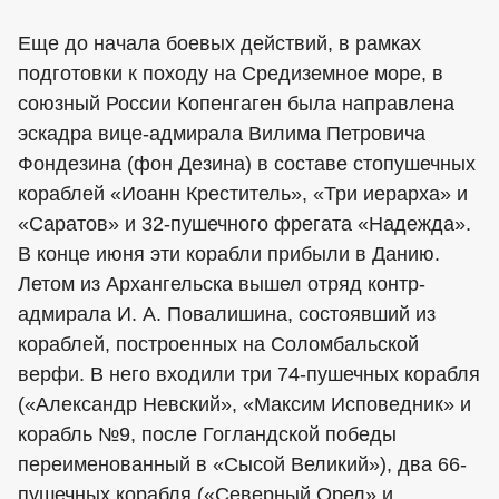
Еще до начала боевых действий, в рамках
подготовки к походу на Средиземное море, в
союзный России Копенгаген была направлена
эскадра вице-адмирала Вилима Петровича
Фондезина (фон Дезина) в составе стопушечных
кораблей «Иоанн Креститель», «Три иерарха» и
«Саратов» и 32-пушечного фрегата «Надежда».
В конце июня эти корабли прибыли в Данию.
Летом из Архангельска вышел отряд контр-
адмирала И. А. Повалишина, состоявший из
кораблей, построенных на Соломбальской
верфи. В него входили три 74-пушечных корабля
(«Александр Невский», «Максим Исповедник» и
корабль №9, после Гогландской победы
переименованный в «Сысой Великий»), два 66-
пушечных корабля («Северный Орел» и