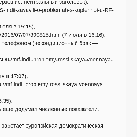
ержание, нейтральный заголовок):
VMS-Indii-zayavili-o-problemah-s-kuplennoi-u-RF-
 июля в 15:15),
st/2016/07/07/390815.html (7 июля в 16:16);
м телефоном (некондиционный брак —
ti/u-vmf-indii-problemy-rossiiskaya-voennaya-
ля в 17:07),
-vmf-indii-problemy-rossijskaya-voennaya-
6:35).
ь еще додумал численные показатели.
к работает эуропэйская демократическая