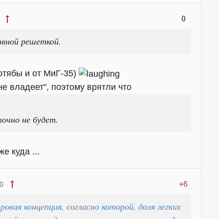
0
ивной решеткой.
хотябы и от МиГ-35)
е владеет", поэтому врятли что
очно не будет.
е куда ...
+6
0
ровая концепция, согласно которой, доля легких