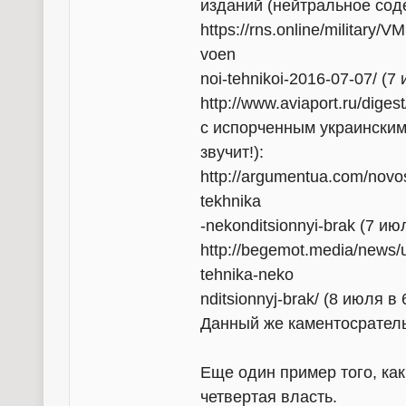
изданий (нейтральное сод
https://rns.online/military/
voen
noi-tehnikoi-2016-07-07/ (7
http://www.aviaport.ru/dige
с испорченным украински
звучит!):
http://argumentua.com/novos
tekhnika
-nekonditsionnyi-brak (7 ию
http://begemot.media/news/u
tehnika-neko
nditsionnyj-brak/ (8 июля в 
Данный же каментосрател
Еще один пример того, ка
четвертая власть.