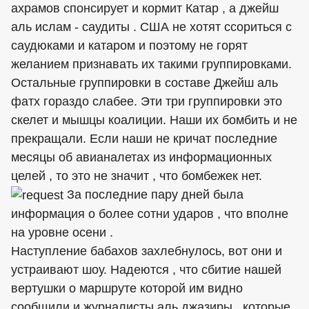
ахрамов спонсирует и кормит Катар , а джейш
аль ислам - саудиты . США не хотят ссориться с
саудюками и катаром и поэтому не горят
желанием признавать их такими группировками.
Остальные группировки в составе Джейш аль
фатх гораздо слабее. Эти три группировки это
скелет и мышцы коалиции. Наши их бомбить и не
прекращали. Если наши не кричат последние
месяцы об авианалетах из информационных
целей , то это не значит , что бомбежек нет.
За последние пару дней была
информация о более сотни ударов , что вполне
на уровне осени .
Наступление бабахов захлебнулось, вот они и
устраивают шоу. Надеются , что сбитие нашей
вертушки о маршруте которой им видно
сообщили и журналисты аль джазиры , которые