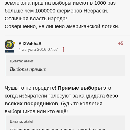
землекопа прав на выборы имеют в 1000 раз
больше чем 1000000 фермеров Небраски.
Отличная власть народа!
Совершенно, не лишено американской логики.
+5
AllXVahhaB
4 августа 2016 07:57
Цитата: atalef
Выборы прямые
Чушь то не городите!
Прямые выборы
это
когда избиратели голосуют за кандидата
безо
всяких посредников
, будь то коллегия
выборщиков или кто ещё!
Цитата: atalef
Поэтому чем меньше штат . тем больше