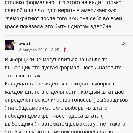
столько формально, что этого не видит только
слепой или !!!!А тупо верить в американскую
"демократию" после того КАК она себя во всей
красе показала-это быть идиотом вдвойне.
-8
atalef
3 августа 2016 13:25
Выборщики не могут слиться за бабло тк
выборщик это пустая формальность -назовите
это просто так
Кандидат в президенты проходит выборы в
каждом штате в отдельности , каждый штат дает
определенное количество голосов ( выборщиков
) на общеамериканские выборы -в штате
победил демокрвт --все годоса штата (
выборщики ) - автоматом демократу , нет такого
что бы вдруг кто то из рих пооголосовал за