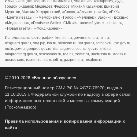
Илья; Савицкая; Маркелов; Камалягин; Апахончич; Макаревич; Дудь;
Гордон; Жданов; Медведев; Федоров; Михаил Касьянов; Дмитрий
Муратов; Михаил Ходорковский; «Сова»; «Альянс врачей»; «РКК»
«Центр Левады»; «Мемориал»; «Голос»; «Человек и Закон»; «Дождь»;
«Медиазона»; «Deutsche Welle»; СМК «Кавказский узел»; «Insider»;
«Новая газета»; «Фонд Карнеги»
Использованы фотографии: kremlin.ru, government.ru, mil.ru,
rosguard.gov.ru, мвд.рф, fsb.ru, sledcom.ru, svr.gov.ru, scrf.gov.ru, fso.gov.ru,
mchs.gov.ru, genproc.gov.ru, duma.gov.ru, council.gov.ru, mid.ru,
minpromtorg.gov.ru, roscosmos.ru, roe.ru, rostec.ru, uacrussia.ru, aoosk.ru,
uecrus.com, rosneft.ru, transneft.ru, gazprom.ru, rosatom.ru
© 2010-2026 «Военное обозрение»
Регистрационный номер СМИ ЭЛ № ФС77-76970, выдано
11.10.2019 г. Федеральной службой по надзору в сфере связи,
информационных технологий и массовых коммуникаций
(Роскомнадзор)
Правила использования и копирования информации с
сайта