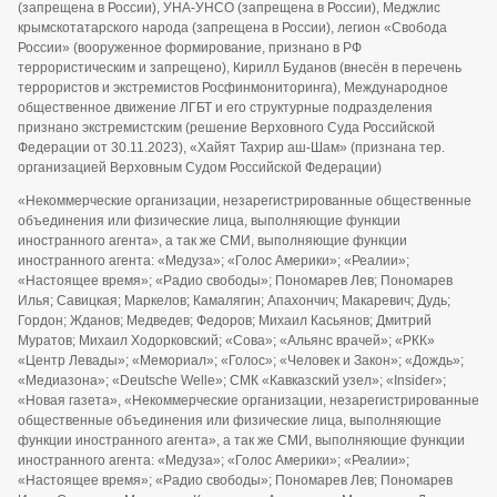
(запрещена в России), УНА-УНСО (запрещена в России), Меджлис
крымскотатарского народа (запрещена в России), легион «Свобода
России» (вооруженное формирование, признано в РФ
террористическим и запрещено), Кирилл Буданов (внесён в перечень
террористов и экстремистов Росфинмониторинга), Международное
общественное движение ЛГБТ и его структурные подразделения
признано экстремистским (решение Верховного Суда Российской
Федерации от 30.11.2023), «Хайят Тахрир аш-Шам» (признана тер.
организацией Верховным Судом Российской Федерации)
«Некоммерческие организации, незарегистрированные общественные
объединения или физические лица, выполняющие функции
иностранного агента», а так же СМИ, выполняющие функции
иностранного агента: «Медуза»; «Голос Америки»; «Реалии»;
«Настоящее время»; «Радио свободы»; Пономарев Лев; Пономарев
Илья; Савицкая; Маркелов; Камалягин; Апахончич; Макаревич; Дудь;
Гордон; Жданов; Медведев; Федоров; Михаил Касьянов; Дмитрий
Муратов; Михаил Ходорковский; «Сова»; «Альянс врачей»; «РКК»
«Центр Левады»; «Мемориал»; «Голос»; «Человек и Закон»; «Дождь»;
«Медиазона»; «Deutsche Welle»; СМК «Кавказский узел»; «Insider»;
«Новая газета», «Некоммерческие организации, незарегистрированные
общественные объединения или физические лица, выполняющие
функции иностранного агента», а так же СМИ, выполняющие функции
иностранного агента: «Медуза»; «Голос Америки»; «Реалии»;
«Настоящее время»; «Радио свободы»; Пономарев Лев; Пономарев