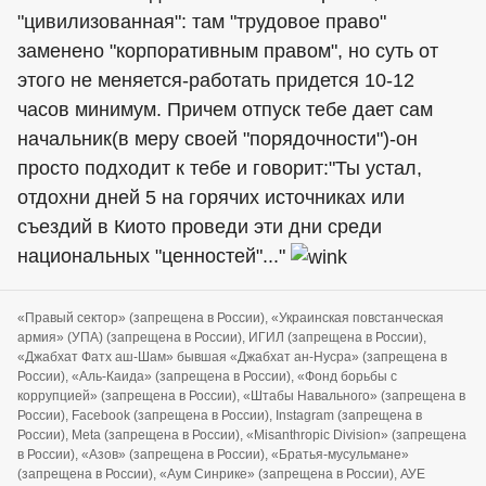
"цивилизованная": там "трудовое право"
заменено "корпоративным правом", но суть от
этого не меняется-работать придется 10-12
часов минимум. Причем отпуск тебе дает сам
начальник(в меру своей "порядочности")-он
просто подходит к тебе и говорит:"Ты устал,
отдохни дней 5 на горячих источниках или
съездий в Киото проведи эти дни среди
национальных "ценностей"..."
«Правый сектор» (запрещена в России), «Украинская повстанческая
армия» (УПА) (запрещена в России), ИГИЛ (запрещена в России),
«Джабхат Фатх аш-Шам» бывшая «Джабхат ан-Нусра» (запрещена в
России), «Аль-Каида» (запрещена в России), «Фонд борьбы с
коррупцией» (запрещена в России), «Штабы Навального» (запрещена в
России), Facebook (запрещена в России), Instagram (запрещена в
России), Meta (запрещена в России), «Misanthropic Division» (запрещена
в России), «Азов» (запрещена в России), «Братья-мусульмане»
(запрещена в России), «Аум Синрике» (запрещена в России), АУЕ