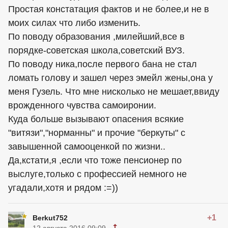
Простая констатация фактов и не более,и не в
моих силах что либо изменить.
По поводу образования ,милейший,все в
порядке-советская школа,советский ВУЗ.
По поводу ника,после первого бана не стал
ломать голову и зашел через эмейл жены,она у
меня Гузель. Что мне нисколько не мешает,ввиду
врожденного чувства самоиронии.
Куда больше вызывают опасения всякие
"витязи","норманны" и прочие "беркуты" с
завышенной самооценкой по жизни..
Да,кстати,я ,если что тоже пенсионер по
выслуге,только с профессией немного не
угадали,хотя и рядом :=))
+1
Berkut752
12 августа 2016 09:09