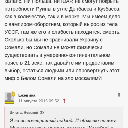
калапс. Ни Польша, ни ЮАР, не смогут покрыть
потребности Руины в угле Донбасса и Кузбасса,
как в количестве, так и в марке. Мы имеем дело
с вампиром-оборотнем, который вырос из тела
УССР, там же его и слабость находится, смерть.
Сколько бы мы не сравнивали Украину с
Сомали, но Сомали не может физически
существовать в умеренно-континентальном
поясе в 21 веке, так давайте им предоставим
выбор, остаться людьми или опровергнуть этот
миф о Белом Сомали на зло москалям?!
0
Ежевика
11 августа 2016 09:52
Цитата: Невский_ЗУ
Я за ассиметричный подход. И объясню почему.
Мне тоже как и многим, хочется "Калибра" в