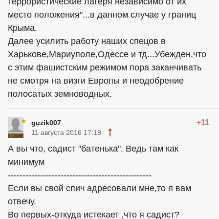
террористические лагеря независимо от их
место положения"...в данном случае у границ
Крыма.
Далее усилить работу наших спецов в
Харькове,Мариуполе,Одессе и тд...Убежден,что
с этим фашистским режимом пора заканчивать
не смотря на визги Европы и неодобрение
полосатых земноводных.
+11
guzik007
11 августа 2016 17:19
А вы что, садист "батенька". Ведь там как
минимум
-------------------------------------------------
Если вы свой спич адресовали мне,то я вам
отвечу.
Во первых-откуда истекает ,что я садист?