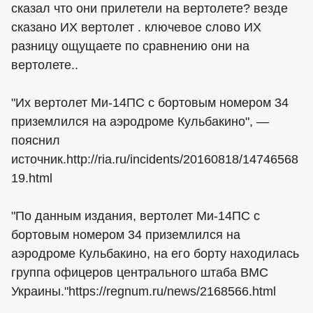
сказал что они прилетели на вертолете? везде
сказано ИХ вертолет . ключевое слово ИХ
разницу ощущаете по сравнению они на
вертолете..
"Их вертолет Ми-14ПС с бортовым номером 34
приземлился на аэродроме Кульбакино", —
пояснил
источник.http://ria.ru/incidents/20160818/14746568
19.html
"По данным издания, вертолет Ми-14ПС с
бортовым номером 34 приземлился на
аэродроме Кульбакино, на его борту находилась
группа офицеров центрального штаба ВМС
Украины."https://regnum.ru/news/2168566.html