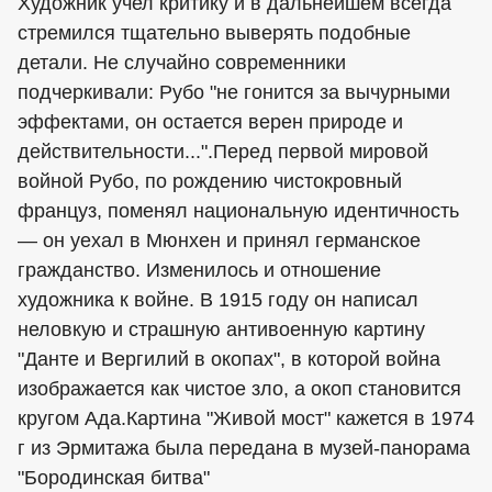
Художник учел критику и в дальнейшем всегда
стремился тщательно выверять подобные
детали. Не случайно современники
подчеркивали: Рубо "не гонится за вычурными
эффектами, он остается верен природе и
действительности...".Перед первой мировой
войной Рубо, по рождению чистокровный
француз, поменял национальную идентичность
— он уехал в Мюнхен и принял германское
гражданство. Изменилось и отношение
художника к войне. В 1915 году он написал
неловкую и страшную антивоенную картину
"Данте и Вергилий в окопах", в которой война
изображается как чистое зло, а окоп становится
кругом Ада.Картина "Живой мост" кажется в 1974
г из Эрмитажа была передана в музей-панорама
"Бородинская битва"