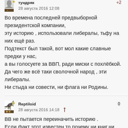
+2
тундряк
28 августа 2016 12:08
Во времена последней предвыборной
президентской компании,
эту историю , использовали либералы, тьфу на
них ещё раз.
Подтекст был такой, вот мол какие славные
предки у нас,
а вы голосуете за ВВП, ради миски с похлёбкой.
Да чего же всё таки сволочной народ , эти
либералы.
Ни стыда ни совести, ни флага ни Родины.
0
Reptiloid
28 августа 2016 14:18
ВВ не пытается переиначить историю .
Если факт этот известен,то почему ни книг,ни