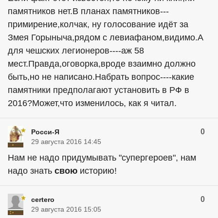
памятников нет.В планах памятников---
примирение,колчак, ну голосование идёт за
Змея Горыныча,рядом с левиафаном,видимо.А
для чешских легионеров----аж 58
мест.Правда,оговорка,вроде взаимно должно
быть,но не написано.Набрать вопрос----какие
памятники предполагают установить в РФ в
2016?Может,что изменилось, как я читал.
0
Росси-Я
29 августа 2016 14:45
Нам не надо придумывать "супергероев", нам
надо знать
свою
историю!
0
certero
29 августа 2016 15:05