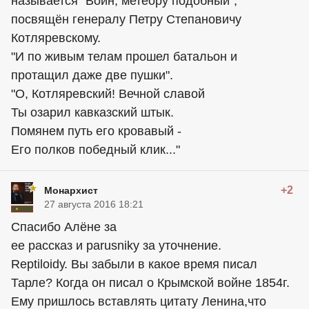
называется "Воин, метеору подобный",
посвящён генералу Петру Степановичу
Котляревскому.
"И по живым телам прошел батальон и
протащил даже две пушки".
"О, Котляревский! Вечной славой
Ты озарил кавказский штык.
Помянем путь его кровавый -
Его полков победный клик..."
+2
Монархист
27 августа 2016 18:21
Спасибо Алёне за
ее рассказ и parusnikу за уточнение.
Reptiloidу. Вы забыли в какое время писал
Тарле? Когда он писал о Крымской войне 1854г.
Ему пришлось вставлять цитату Ленина,что