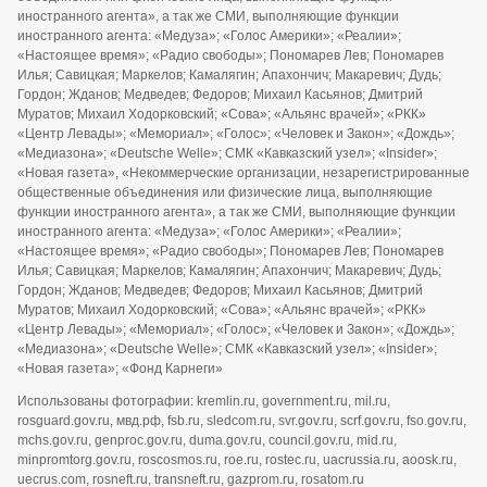
иностранного агента», а так же СМИ, выполняющие функции
иностранного агента: «Медуза»; «Голос Америки»; «Реалии»;
«Настоящее время»; «Радио свободы»; Пономарев Лев; Пономарев
Илья; Савицкая; Маркелов; Камалягин; Апахончич; Макаревич; Дудь;
Гордон; Жданов; Медведев; Федоров; Михаил Касьянов; Дмитрий
Муратов; Михаил Ходорковский; «Сова»; «Альянс врачей»; «РКК»
«Центр Левады»; «Мемориал»; «Голос»; «Человек и Закон»; «Дождь»;
«Медиазона»; «Deutsche Welle»; СМК «Кавказский узел»; «Insider»;
«Новая газета», «Некоммерческие организации, незарегистрированные
общественные объединения или физические лица, выполняющие
функции иностранного агента», а так же СМИ, выполняющие функции
иностранного агента: «Медуза»; «Голос Америки»; «Реалии»;
«Настоящее время»; «Радио свободы»; Пономарев Лев; Пономарев
Илья; Савицкая; Маркелов; Камалягин; Апахончич; Макаревич; Дудь;
Гордон; Жданов; Медведев; Федоров; Михаил Касьянов; Дмитрий
Муратов; Михаил Ходорковский; «Сова»; «Альянс врачей»; «РКК»
«Центр Левады»; «Мемориал»; «Голос»; «Человек и Закон»; «Дождь»;
«Медиазона»; «Deutsche Welle»; СМК «Кавказский узел»; «Insider»;
«Новая газета»; «Фонд Карнеги»
Использованы фотографии: kremlin.ru, government.ru, mil.ru,
rosguard.gov.ru, мвд.рф, fsb.ru, sledcom.ru, svr.gov.ru, scrf.gov.ru, fso.gov.ru,
mchs.gov.ru, genproc.gov.ru, duma.gov.ru, council.gov.ru, mid.ru,
minpromtorg.gov.ru, roscosmos.ru, roe.ru, rostec.ru, uacrussia.ru, aoosk.ru,
uecrus.com, rosneft.ru, transneft.ru, gazprom.ru, rosatom.ru