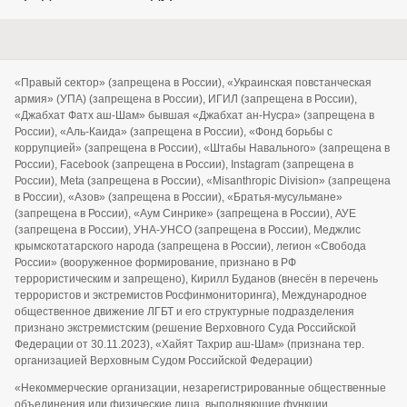
«Правый сектор» (запрещена в России), «Украинская повстанческая
армия» (УПА) (запрещена в России), ИГИЛ (запрещена в России),
«Джабхат Фатх аш-Шам» бывшая «Джабхат ан-Нусра» (запрещена в
России), «Аль-Каида» (запрещена в России), «Фонд борьбы с
коррупцией» (запрещена в России), «Штабы Навального» (запрещена в
России), Facebook (запрещена в России), Instagram (запрещена в
России), Meta (запрещена в России), «Misanthropic Division» (запрещена
в России), «Азов» (запрещена в России), «Братья-мусульмане»
(запрещена в России), «Аум Синрике» (запрещена в России), АУЕ
(запрещена в России), УНА-УНСО (запрещена в России), Меджлис
крымскотатарского народа (запрещена в России), легион «Свобода
России» (вооруженное формирование, признано в РФ
террористическим и запрещено), Кирилл Буданов (внесён в перечень
террористов и экстремистов Росфинмониторинга), Международное
общественное движение ЛГБТ и его структурные подразделения
признано экстремистским (решение Верховного Суда Российской
Федерации от 30.11.2023), «Хайят Тахрир аш-Шам» (признана тер.
организацией Верховным Судом Российской Федерации)
«Некоммерческие организации, незарегистрированные общественные
объединения или физические лица, выполняющие функции