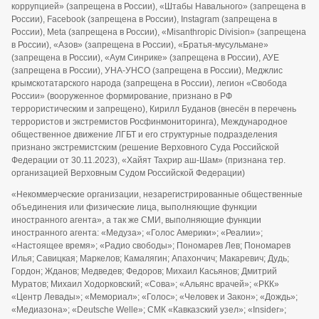
коррупцией» (запрещена в России), «Штабы Навального» (запрещена в
России), Facebook (запрещена в России), Instagram (запрещена в
России), Meta (запрещена в России), «Misanthropic Division» (запрещена
в России), «Азов» (запрещена в России), «Братья-мусульмане»
(запрещена в России), «Аум Синрике» (запрещена в России), АУЕ
(запрещена в России), УНА-УНСО (запрещена в России), Меджлис
крымскотатарского народа (запрещена в России), легион «Свобода
России» (вооруженное формирование, признано в РФ
террористическим и запрещено), Кирилл Буданов (внесён в перечень
террористов и экстремистов Росфинмониторинга), Международное
общественное движение ЛГБТ и его структурные подразделения
признано экстремистским (решение Верховного Суда Российской
Федерации от 30.11.2023), «Хайят Тахрир аш-Шам» (признана тер.
организацией Верховным Судом Российской Федерации)
«Некоммерческие организации, незарегистрированные общественные
объединения или физические лица, выполняющие функции
иностранного агента», а так же СМИ, выполняющие функции
иностранного агента: «Медуза»; «Голос Америки»; «Реалии»;
«Настоящее время»; «Радио свободы»; Пономарев Лев; Пономарев
Илья; Савицкая; Маркелов; Камалягин; Апахончич; Макаревич; Дудь;
Гордон; Жданов; Медведев; Федоров; Михаил Касьянов; Дмитрий
Муратов; Михаил Ходорковский; «Сова»; «Альянс врачей»; «РКК»
«Центр Левады»; «Мемориал»; «Голос»; «Человек и Закон»; «Дождь»;
«Медиазона»; «Deutsche Welle»; СМК «Кавказский узел»; «Insider»;