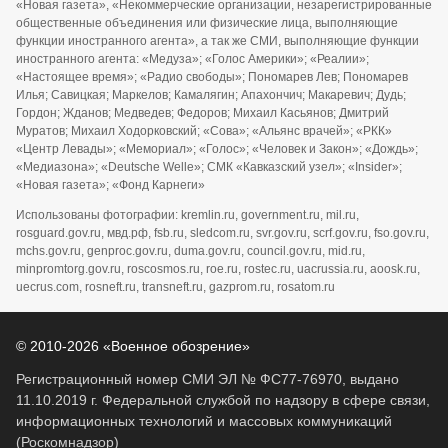
«Новая газета», «Некоммерческие организации, незарегистрированные
общественные объединения или физические лица, выполняющие
функции иностранного агента», а так же СМИ, выполняющие функции
иностранного агента: «Медуза»; «Голос Америки»; «Реалии»;
«Настоящее время»; «Радио свободы»; Пономарев Лев; Пономарев
Илья; Савицкая; Маркелов; Камалягин; Апахончич; Макаревич; Дудь;
Гордон; Жданов; Медведев; Федоров; Михаил Касьянов; Дмитрий
Муратов; Михаил Ходорковский; «Сова»; «Альянс врачей»; «РКК»
«Центр Левады»; «Мемориал»; «Голос»; «Человек и Закон»; «Дождь»;
«Медиазона»; «Deutsche Welle»; СМК «Кавказский узел»; «Insider»;
«Новая газета»; «Фонд Карнеги»
Использованы фотографии: kremlin.ru, government.ru, mil.ru,
rosguard.gov.ru, мвд.рф, fsb.ru, sledcom.ru, svr.gov.ru, scrf.gov.ru, fso.gov.ru,
mchs.gov.ru, genproc.gov.ru, duma.gov.ru, council.gov.ru, mid.ru,
minpromtorg.gov.ru, roscosmos.ru, roe.ru, rostec.ru, uacrussia.ru, aoosk.ru,
uecrus.com, rosneft.ru, transneft.ru, gazprom.ru, rosatom.ru
© 2010-2026 «Военное обозрение»
Регистрационный номер СМИ ЭЛ № ФС77-76970, выдано
11.10.2019 г. Федеральной службой по надзору в сфере связи,
информационных технологий и массовых коммуникаций
(Роскомнадзор)