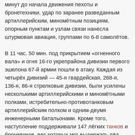
минут до начала движения пехоты и
бронетехники, удар по заранее разведанным
артиллерийским, миномётным позициям,
опорным пунктам и узлам связи нанесла
штурмовая авиация, группами по 6-8 самолётов.
В 11 час. 50 мин. под прикрытием «огненного
вала» и огня 16-го укрепрайона дивизии первого
эшелона 67-й армии пошли в атаку. Каждая из
четырёх дивизий — 45-я гвардейская, 268-я,
136-я, 86-я стрелковые дивизии, были усилены
несколькими артиллерийскими и миномётными
полками, истребительно-противотанковым
артиллерийским полком и одним-двумя
инженерными батальонами. Кроме того,
наступление поддерживали 147 лёгких
танков
и
броневиков, вес которых мог выдержать лёд.