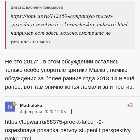
Цитата: василий пономарев
https://topwar.ru/112360-kompaniya-spacex-
zayavila-o-revolyucii-v-kosmicheskoy-industrii.html
например вот здесь можно,смотрите не
умрите со смеху
Не это 2017г , в этом обсуждении остались
только особо упоротые критики Маска , помню
обсуждения за более ранние года 2013-14 и ещё
ранее, вот там эпично копья ломали за и против.
+3
Mathafaka
4 февраля 2020 12:05
https://topwar.ru/88375-proekt-falcon-9-
uspeshnaya-posadka-pervoy-stupeni-i-perspektivy-
rynka.html