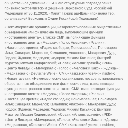
общественное движение ЛГБТ и его структурные подразделения
признано экстремистским (решение Верховного Суда Российской
Федерации от 30.11.2023), «Хайят Тахрир аш-Шам» (признана тер.
организацией Верховным Судом Российской Федерации)
«Некоммерческие организации, незарегистрированные общественные
объединения или физические лица, выполняющие функции
иностранного агента», а так же СМИ, выполняющие функции
иностранного агента: «Медуза»; «Голос Америки»; «Реалии»;
«Настоящее время»; «Радио свободы»; Пономарев Лев; Пономарев
Илья; Савицкая; Маркелов; Камалягин; Апахончич; Макаревич; Дудь;
Гордон; Жданов; Медведев; Федоров; Михаил Касьянов; Дмитрий
Муратов; Михаил Ходорковский; «Сова»; «Альянс врачей»; «РКК»
«Центр Левады»; «Мемориал»; «Голос»; «Человек и Закон»; «Дождь»;
«Медиазона»; «Deutsche Welle»; СМК «Кавказский узел»; «Insider»;
«Новая газета», «Некоммерческие организации, незарегистрированные
общественные объединения или физические лица, выполняющие
функции иностранного агента», а так же СМИ, выполняющие функции
иностранного агента: «Медуза»; «Голос Америки»; «Реалии»;
«Настоящее время»; «Радио свободы»; Пономарев Лев; Пономарев
Илья; Савицкая; Маркелов; Камалягин; Апахончич; Макаревич; Дудь;
Гордон; Жданов; Медведев; Федоров; Михаил Касьянов; Дмитрий
Муратов; Михаил Ходорковский; «Сова»; «Альянс врачей»; «РКК»
«Центр Левады»; «Мемориал»; «Голос»; «Человек и Закон»; «Дождь»;
«Медиазона»; «Deutsche Welle»; СМК «Кавказский узел»; «Insider»;