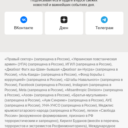
Подписывайтесь и будьте в курсе свежих
новостей и важнейших событиях дня.
ВКонтакте
Дзен
Телеграм
«Правый сектор» (запрещена в России), «Украинская повстанческая
армия» (УПА) (запрещена в России), ИГИЛ (запрещена в России),
«Джабхат Фатх аш-Шам» бывшая «Джабхат ан-Нусра» (запрещена в
России), «Аль-Каида» (запрещена в России), «Фонд борьбы с
коррупцией» (запрещена в России), «Штабы Навального» (запрещена в
России), Facebook (запрещена в России), Instagram (запрещена в
России), Meta (запрещена в России), «Misanthropic Division» (запрещена
в России), «Азов» (запрещена в России), «Братья-мусульмане»
(запрещена в России), «Аум Синрике» (запрещена в России), АУЕ
(запрещена в России), УНА-УНСО (запрещена в России), Меджлис
крымскотатарского народа (запрещена в России), легион «Свобода
России» (вооруженное формирование, признано в РФ
террористическим и запрещено), Кирилл Буданов (внесён в перечень
террористов и экстремистов Росфинмониторинга), Международное