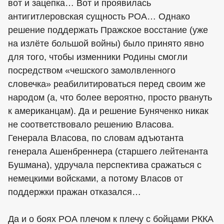
вот и зацепка… Вот и проявилась
антигитлеровская сущность РОА… Однако
решение поддержать Пражское восстание (уже
на излёте большой войны) было принято явно
для того, чтобы изменники Родины смогли
посредством «чешского замолвленного
словечка» реабилитироваться перед своим же
народом (а, что более вероятно, просто рвануть
к американцам). Да и решение Буняченко никак
не соответствовало решению Власова.
Генерала Власова, по словам адъютанта
генерала Ашенбреннера (старшего лейтенанта
Бушмана), удручала перспектива сражаться с
немецкими войсками, а потому Власов от
поддержки пражан отказался…
Да и о боях РОА плечом к плечу с бойцами РККА