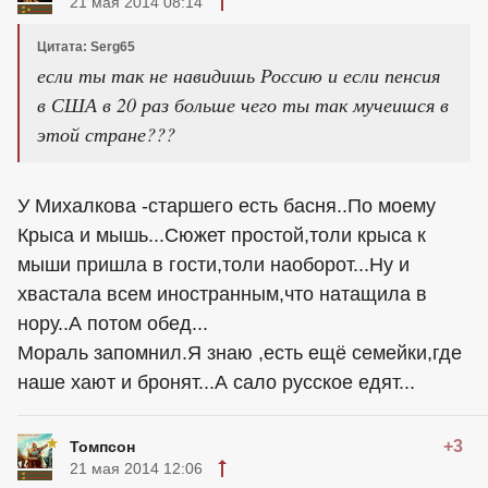
21 мая 2014 08:14
Цитата: Serg65
если ты так не навидишь Россию и если пенсия
в США в 20 раз больше чего ты так мучеишся в
этой стране???
У Михалкова -старшего есть басня..По моему
Крыса и мышь...Сюжет простой,толи крыса к
мыши пришла в гости,толи наоборот...Ну и
хвастала всем иностранным,что натащила в
нору..А потом обед...
Мораль запомнил.Я знаю ,есть ещё семейки,где
наше хают и бронят...А сало русское едят...
+3
Томпсон
21 мая 2014 12:06