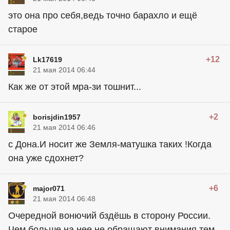
это она про себя,ведь точно барахло и ещё
старое
+12
Lk17619
21 мая 2014 06:44
Как же от этой мра-зи тошнит...
+2
borisjdin1957
21 мая 2014 06:46
с Дона.И носит же Земля-матушка таких !Когда
она уже сдохнет?
+6
major071
21 мая 2014 06:48
Очередной вонючий бздёшь в сторону России.
Чем больше на нее не обращают внимания,тем