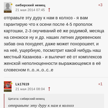
+3
сибирский немец
21 мая 2014 07:45
отправьте эту дуру к нам в колхоз - я вам
гарантирую что к осени после 4-5 прополок
картошки, 2-3 окучиваний её же родимой, месяца
на сенокосе ну и др. наших летних деревенских
забав она похудеет, даже может похорошеет, и
на неё, ущербную, посмотрит какой нибудь наш
местный Казанова - и вылечит её от комплексов
женской неполноценности выражающемся в её
словесном п..о..н..о..с..е
+1
Lk17619
21 мая 2014 08:04
Цитата: сибирский немец
отправьте эту дуру к нам в колхоз