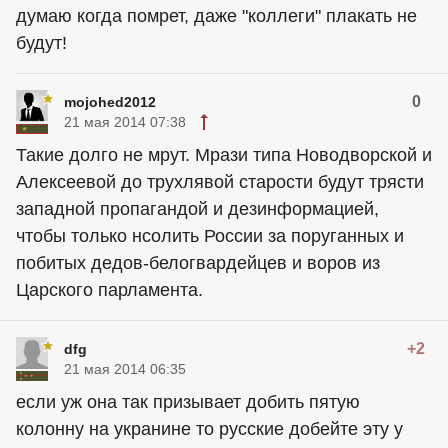
думаю когда помрет, даже "коллеги" плакать не
будут!
0
mojohed2012
21 мая 2014 07:38
Такие долго не мрут. Мрази типа Новодворской и
Алексеевой до трухлявой старости будут трясти
западной пропагандой и дезинформацией,
чтобы только нсолить России за поруганных и
побитых дедов-белогвардейцев и воров из
Царского парламента.
+2
dfg
21 мая 2014 06:35
если уж она так призывает добить пятую
колонну на укранине то русские добейте эту у