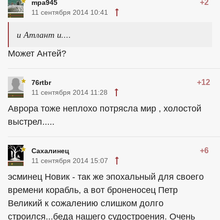
+2
mpa945
11 сентября 2014 10:41
и Атлант и....
Может Антей?
+12
76rtbr
11 сентября 2014 11:28
Аврора тоже неплохо потрясла мир , холостой
выстрел.....
+6
Сахалинец
11 сентября 2014 15:07
эсминец Новик - так же эпохальный для своего
времени корабль, а вот броненосец Петр
Великий к сожалению слишком долго
строился...беда нашего судостроения. Очень