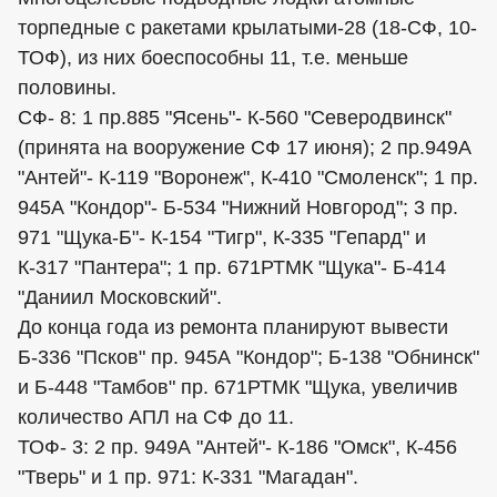
торпедные с ракетами крылатыми-28 (18-СФ, 10-
ТОФ), из них боеспособны 11, т.е. меньше
половины.
СФ- 8: 1 пр.885 "Ясень"- К-560 "Северодвинск"
(принята на вооружение СФ 17 июня); 2 пр.949А
"Антей"- К-119 "Воронеж", К-410 "Смоленск"; 1 пр.
945А "Кондор"- Б-534 "Нижний Новгород"; 3 пр.
971 "Щука-Б"- К-154 "Тигр", К-335 "Гепард" и
К-317 "Пантера"; 1 пр. 671РТМК "Щука"- Б-414
"Даниил Московский".
До конца года из ремонта планируют вывести
Б-336 "Псков" пр. 945А "Кондор"; Б-138 "Обнинск"
и Б-448 "Тамбов" пр. 671РТМК "Щука, увеличив
количество АПЛ на СФ до 11.
ТОФ- 3: 2 пр. 949А "Антей"- К-186 "Омск", К-456
"Тверь" и 1 пр. 971: К-331 "Магадан".