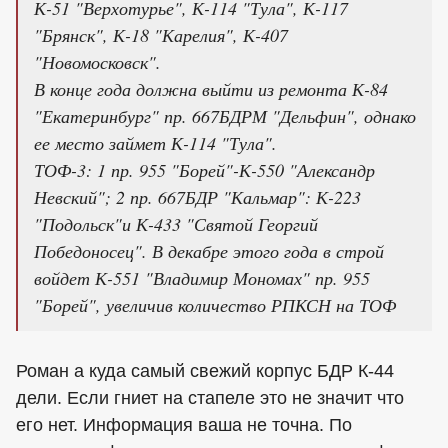
К-51 "Верхотурье", К-114 "Тула", К-117
"Брянск", К-18 "Карелия", К-407
"Новомосковск".
В конце года должна выйти из ремонта К-84
"Екатеринбург" пр. 667БДРМ "Дельфин", однако
ее место займет К-114 "Тула".
ТОФ-3: 1 пр. 955 "Борей"-К-550 "Александр
Невский"; 2 пр. 667БДР "Кальмар": К-223
"Подольск"и К-433 "Святой Георгий
Победоносец". В декабре этого года в строй
войдет К-551 "Владимир Мономах" пр. 955
"Борей", увеличив количество РПКСН на ТОФ
Роман а куда самый свежий корпус БДР К-44
дели. Если гниет на стапеле это не значит что
его нет. Информация ваша не точна. По