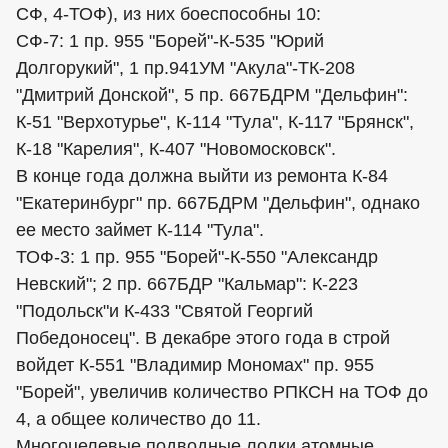
СФ, 4-ТОФ), из них боеспособны 10:
СФ-7: 1 пр. 955 "Борей"-К-535 "Юрий
Долгорукий", 1 пр.941УМ "Акула"-ТК-208
"Дмитрий Донской", 5 пр. 667БДРМ "Дельфин":
К-51 "Верхотурье", К-114 "Тула", К-117 "Брянск",
К-18 "Карелия", К-407 "Новомосковск".
В конце года должна выйти из ремонта К-84
"Екатеринбург" пр. 667БДРМ "Дельфин", однако
ее место займет К-114 "Тула".
ТОФ-3: 1 пр. 955 "Борей"-К-550 "Александр
Невский"; 2 пр. 667БДР "Кальмар": К-223
"Подольск"и К-433 "Святой Георгий
Победоносец". В декабре этого года в строй
войдет К-551 "Владимир Мономах" пр. 955
"Борей", увеличив количество РПКСН на ТОФ до
4, а общее количество до 11.
Многоцелевые подводные лодки атомные