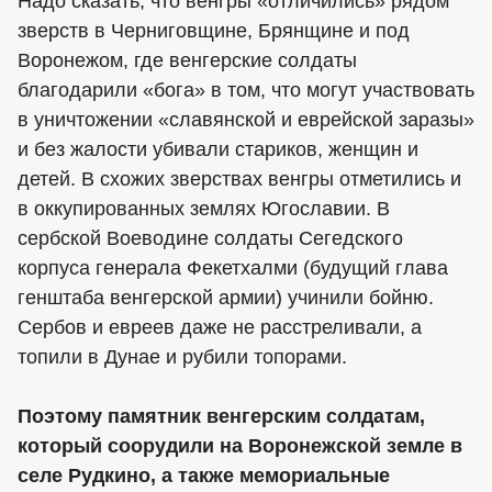
Надо сказать, что венгры «отличились» рядом
зверств в Черниговщине, Брянщине и под
Воронежом, где венгерские солдаты
благодарили «бога» в том, что могут участвовать
в уничтожении «славянской и еврейской заразы»
и без жалости убивали стариков, женщин и
детей. В схожих зверствах венгры отметились и
в оккупированных землях Югославии. В
сербской Воеводине солдаты Сегедского
корпуса генерала Фекетхалми (будущий глава
генштаба венгерской армии) учинили бойню.
Сербов и евреев даже не расстреливали, а
топили в Дунае и рубили топорами.
Поэтому памятник венгерским солдатам,
который соорудили на Воронежской земле в
селе Рудкино, а также мемориальные