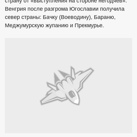
страну от «выступления на стороне негодяев».
Венгрия после разгрома Югославии получила
север страны: Бачку (Воеводину), Бараню,
Меджумурскую жупанию и Прекмурье.