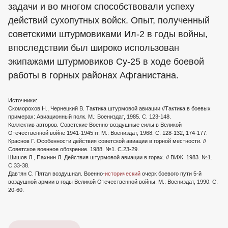
задачи и во многом способствовали успеху
действий сухопутных войск. Опыт, полученный
советскими штурмовиками Ил-2 в годы войны,
впоследствии был широко использован
экипажами штурмовиков Су-25 в ходе боевой
работы в горных районах Афганистана.
Источники:
Скоморохов Н., Чернецкий В. Тактика штурмовой авиации //Тактика в боевых
примерах: Авиационный полк. М.: Воениздат, 1985. С. 123-148.
Коллектив авторов. Советские Военно-воздушные силы в Великой
Отечественной войне 1941-1945 гг. М.: Воениздат, 1968. С. 128-132, 174-177.
Краснов Г. Особенности действия советской авиации в горной местности. //
Советское военное обозрение. 1988. №1. С.23-29.
Шишов Л., Пахнин Л. Действия штурмовой авиации в горах. // ВИЖ. 1983. №1.
С.33-38.
Давтян С. Пятая воздушная. Военно-
исторический
очерк боевого пути 5-й
воздушной армии в годы Великой Отечественной войны. М.: Воениздат, 1990. С.
20-60.