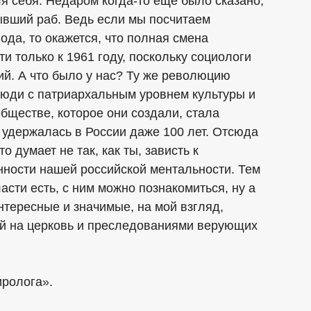
для себя. Недаром когда-то еще было сказано,
бывший раб. Ведь если мы посчитаем
ода, то окажется, что полная смена
и только к 1961 году, поскольку социологи
ий. А что было у нас? Ту же революцию
люди с патриархальным уровнем культуры и
бществе, которое они создали, стала
е удержалась в России даже 100 лет. Отсюда
то думает не так, как ты, зависть к
нности нашей российской ментальности. Тем
сти есть, с ним можно познакомиться, ну а
нтересные и значимые, на мой взгляд,
й на церковь и преследованиями верующих
ролога».