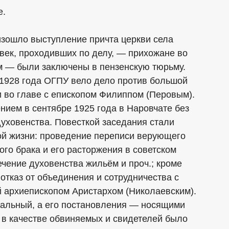
е.
изошло выступление причта церкви села
век, проходивших по делу, — прихожане во
м — были заключены в пензенскую тюрьму.
 1928 года ОГПУ вело дело против большой
 во главе с епископом Филиппом (Перовым).
нием в сентябре 1925 года в Наровчате без
уховенства. Повесткой заседания стали
ой жизни: проведение переписи верующего
ого брака и его расторжения в советском
чение духовенства жильём и проч.; кроме
отказ от объединения и сотрудничества с
й архиепископом Аристархом (Николаевским).
гальный, а его постановления — носящими
 в качестве обвиняемых и свидетелей было