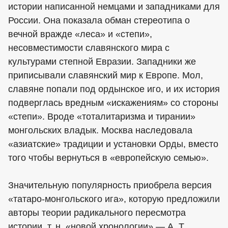
истории написанной немцами и западниками для
России. Она показала обман стереотипа о
вечной вражде «леса» и «степи»,
несовместимости славянского мира с
культурами степной Евразии. Западники же
приписывали славянский мир к Европе. Мол,
славяне попали под ордынское иго, и их история
подверглась вредным «искажениям» со стороны
«степи». Вроде «тоталитаризма и тирании»
монгольских владык. Москва наследовала
«азиатские» традиции и установки Орды, вместо
того чтобы вернуться в «европейскую семью».
Значительную популярность приобрела версия
«татаро-монгольского ига», которую предложили
авторы теории радикального пересмотра
истории, т. н. «новой хронологии» — А. Т.