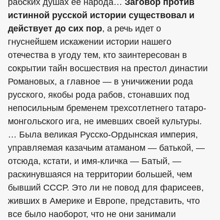
рабских душах ее народа…
Заговор против
истинной русской истории существовал и
действует до сих пор
, а речь идет о
гнуснейшем искажении истории нашего
отечества в угоду тем, кто заинтересован в
сокрытии тайн восшествия на престол династии
Романовых, а главное — в уничижении рода
русского, якобы рода рабов, стонавших под
непосильным бременем трехсотлетнего татаро-
монгольского ига, не имевших своей культуры.
… Была великая Русско-Ордынская империя,
управляемая казачьим атаманом — батькой, —
отсюда, кстати, и имя-кличка — Батый, —
раскинувшаяся на территории большей, чем
бывший СССР. Это ли не повод для фарисеев,
живших в Америке и Европе, представить, что
все было наоборот, что не они занимали