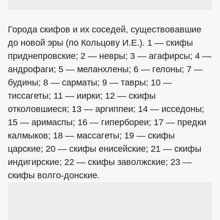
Города скифов и их соседей, существовавшие
до новой эры (по Кольцову И.Е.). 1 — скифы
приднепровские; 2 — невры; 3 — агафирсы; 4 —
андрофаги; 5 — меланхлены; 6 — гелоны; 7 —
будины; 8 — сарматы; 9 — тавры; 10 —
тиссагеты; 11 — иирки; 12 — скифы
отколовшиеся; 13 — аргиппеи; 14 — исседоны;
15 — аримаспы; 16 — гипербореи; 17 — предки
калмыков; 18 — массагеты; 19 — скифы
царские; 20 — скифы енисейские; 21 — скифы
индигирские; 22 — скифы заволжские; 23 —
скифы волго-донские.