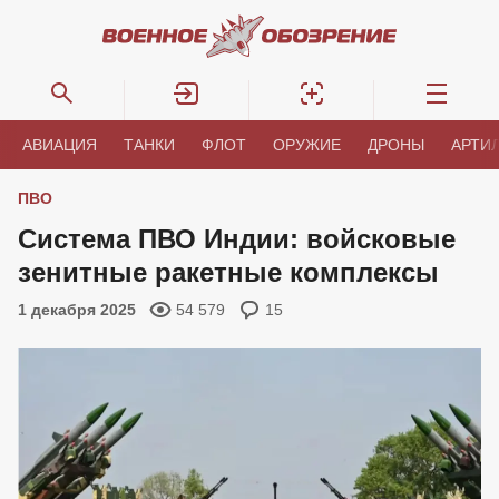
АВИАЦИЯ
ТАНКИ
ФЛОТ
ОРУЖИЕ
ДРОНЫ
АРТИ
ПВО
Система ПВО Индии: войсковые
зенитные ракетные комплексы
1 декабря 2025
54 579
15