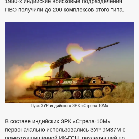
1980-х индийские войсковые подразделения
ПВО получили до 200 комплексов этого типа.
Пуск ЗУР индийского ЗРК «Стрела-10М»
В составе индийских ЗРК «Стрела-10М»
первоначально использовались ЗУР 9М37М с
помехозащищённой ИК-ГСН, разделявшей по