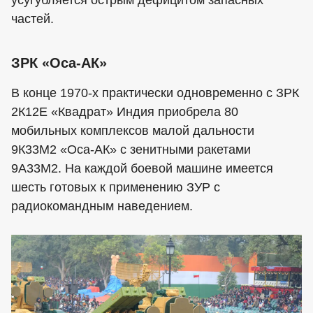
усугубляется острым дефицитом запасных
частей.
ЗРК «Оса-АК»
В конце 1970-х практически одновременно с ЗРК
2К12Е «Квадрат» Индия приобрела 80
мобильных комплексов малой дальности
9К33М2 «Оса-АК» с зенитными ракетами
9А33М2. На каждой боевой машине имеется
шесть готовых к применению ЗУР с
радиокомандным наведением.