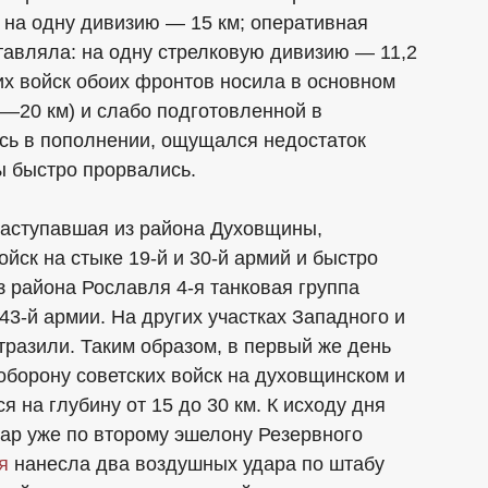
 на одну дивизию — 15 км; оперативная
тавляла: на одну стрелковую дивизию — 11,2
ких войск обоих фронтов носила в основном
5—20 км) и слабо подготовленной в
сь в пополнении, ощущался недостаток
ы быстро прорвались.
 наступавшая из района Духовщины,
йск на стыке 19-й и 30-й армий и быстро
 района Рославля 4-я танковая группа
3-й армии. На других участках Западного и
тразили. Таким образом, в первый же день
оборону советских войск на духовщинском и
 на глубину от 15 до 30 км. К исходу дня
дар уже по второму эшелону Резервного
я
нанесла два воздушных удара по штабу