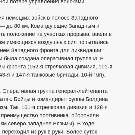
чной потере управления войсками.
ия немецких войск в полосе Западного
о — до 80 км. Командующие Западным и
ь положение на участках прорыва, ввели в
жке имеющихся воздушных сил попытались
анием Западного фронта для ликвидации
и была создана оперативная группа И. В.
вы фронта (152-я стрелковая дивизия, 101-я
43-я и 147-я танковые бригады, 10-й гмп).
и. Оперативная группа генерал-лейтенанта
 атак. Бойцы и командиры группы Болдина
м. Так, 101-я стрелковая дивизия и 128-я
е преимущество противника, обороняли
км северо-западнее Вязьмы). В ходе
ереходил из рук в руки. Более суток