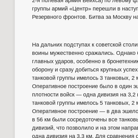
2-я полевая армия Вейхса) по левому 
группы армий «Центр» перешли в наступ
Резервного фронтов. Битва за Москву н
На дальних подступах к советской столи
воины мужественно сражались. Однако 
главных ударов, особенно в бронетехни
оборону и сразу добиться крупных успехо
танковой группы имелось 3 танковых, 2
Оперативное построение было в один э
плотности войск — одна дивизия на 3,2 
танковой группы имелось 5 танковых, 2
Оперативное построение — в два эшело
в 56 км были сосредоточены все танков
дивизий, что позволило и на этом напр
одна дивизия на 3,3 км. Для сравнения 