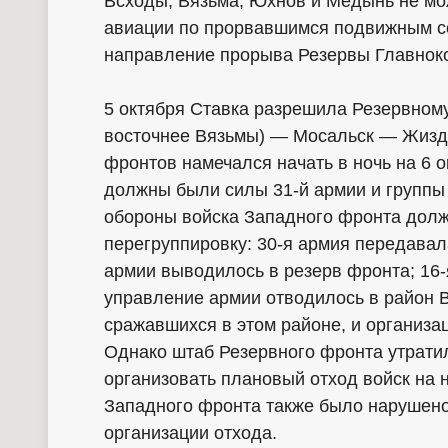
Всходы, Вязьма, Юхнов и Медынь не мо
авиации по прорвавшимся подвижным с
направление прорыва Резервы Главнок
5 октября Ставка разрешила Резервному
восточнее Вязьмы) — Мосальск — Жиздр
фронтов намечался начать в ночь на 6 
должны были силы 31-й армии и группы
обороны войска Западного фронта долж
перегруппировку: 30-я армия передавал
армии выводилось в резерв фронта; 16-
управление армии отводилось в район 
сражавшихся в этом районе, и организа
Однако штаб Резервного фронта утратил
организовать плановый отход войск на 
Западного фронта также было нарушено
организации отхода.