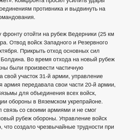
жет». Комфронта просил усилить удары
оединениям противника и выдвинуть на
омандования.
 фронту отойти на рубеж Ведерники (25 км
а. Отвод войск Западного и Резервного
октября. Прикрыть отход основных сил
 Болдина. Во время отхода на новый рубеж
ны были произвести частичную
а свой участок 31-й армии, управление
я армия передавала свои части 20-й армии,
Вязьмы для объединения всех войск,
ции обороны в Вяземском укрепрайоне.
 связь со своими армиями и не смог
новый рубеж обороны. Управление войск
, что создало чрезвычайные трудности при