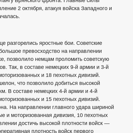
флангу Брянского фронта. Главные силы
ление 2 октября, атакуя войска Западного и
ачалась.
це разгорелись яростные бои. Советские
большое превосходство на направлении
ке, позволило немцам проломить советскую
в. Так, в составе немецких 9-й армии и 3-й
 моторизованных и 18 пехотных дивизий.
шелон, что позволило добиться высокой
км. В составе немецких 4-й армии и 4-й
 моторизованных и 15 пехотных дивизий.
на. На направлении главного удара шириной
ые и моторизованная дивизия, 10 пехотных
авлении достичь высокой плотности войск —
оперативная плотность войск первого