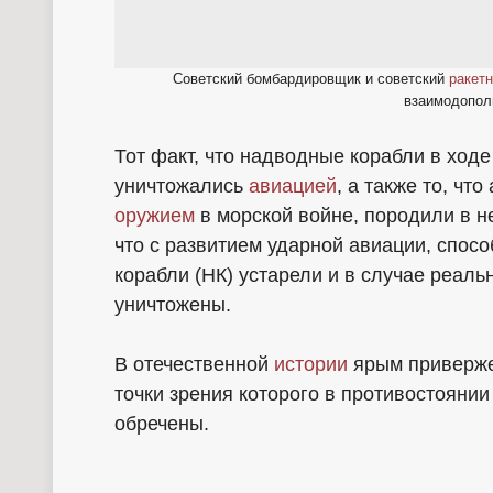
Советский бомбардировщик и советский
ракет
взаимодопол
Тот факт, что надводные корабли в ход
уничтожались
авиацией
, а также то, ч
оружием
в морской войне, породили в н
что с развитием ударной авиации, спос
корабли (НК) устарели и в случае реаль
уничтожены.
В отечественной
истории
ярым привержен
точки зрения которого в противостояни
обречены.