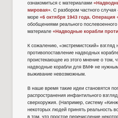
ознакомиться с материалами
«Надводны
мировая»
. С разбором частного случая
море
«6 октября 1943 года. Операция
обобщениями реального послевоенного б
материале
«Надводные корабли проти
К сожалению, «экстремистский» взгляд н
противопоставление надводных корабле
проистекающее из этого мнение о том, 
надводные корабли для ВМФ не нужными,
выживание невозможным.
В наше время такие идеи становятся по
распространения инфантильного взгляд
сверхоружия. (Например, систему «Кинж
некоторых людей принять реальность в
в том, что простое перечисление некот