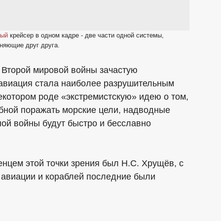
ный
крейсер в одном кадре - две части одной системы,
няющие друг друга.
е Второй мировой войны зачастую
то авиация стала наиболее разрушительным
екотором роде «экстремистскую» идею о том,
обной поражать морские цели, надводные
ной войны будут быстро и бесславно
цем этой точки зрения был Н.С. Хрущёв, с
и авиации и кораблей последние были