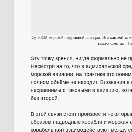
Су-30СМ морской штурмовой авиации. Эти самолёты мо
наших флотах - Ти
Эту точку зрения, нигде формально не п
Несмотря на то, что в адмиральской ср
морской авиации, на практике это пони
полном объёме не находит. Вложения в 
несравнимы с таковыми в авиацию, хот
без второй.
В этой связи стоит произвести некоторый
образом надводные корабли и морская а
корабельная) взаимодействуют между со