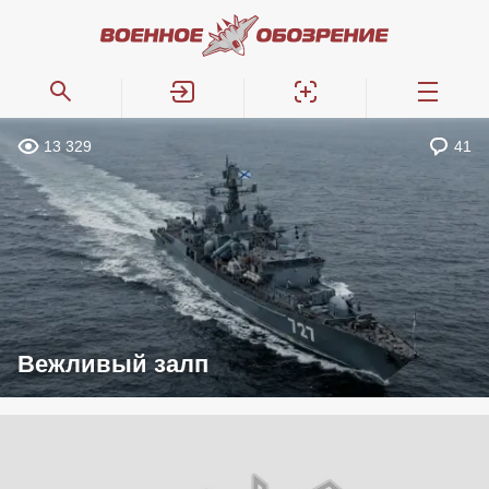
13 329
41
Вежливый залп