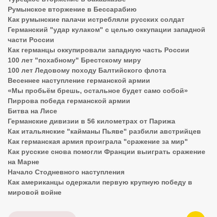
Румынское вторжение в Бессарабию
Как румынские палачи истребляли русских солдат
Германский "удар кулаком" с целью оккупации западной
части России
Как германцы оккупировали западную часть России
100 лет "похабному" Брестскому миру
100 лет Ледовому походу Балтийского флота
Весеннее наступление германской армии
«Мы пробьём брешь, остальное будет само собой»
Пиррова победа германской армии
Битва на Лисе
Германские дивизии в 56 километрах от Парижа
Как итальянские "кайманы Пьяве" разбили австрийцев
Как германская армия проиграла "сражение за мир"
Как русские снова помогли Франции выиграть сражение
на Марне
Начало Стодневного наступления
Как американцы одержали первую крупную победу в
мировой войне